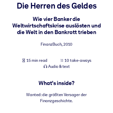
Die Herren des Geldes
BY SYSTEM
For LMS/LXP
Wie vier Banker die
Weltwirtschaftskrise auslösten und
Bring bite-sized, verified knowledge into your LMS/LXP for stronge
die Welt in den Bankrott trieben
learning results.
For Corporate Libraries
FinanzBuch
,
2010
Enrich your corporate library with trusted, ready-to-use business
knowledge.
15 min read
10 take-aways
For AI Systems
Audio & text
Fuel your AI systems with reliable, structured knowledge to improv
outputs.
What's inside?
Wanted: die größten Versager der
Finanzgeschichte.