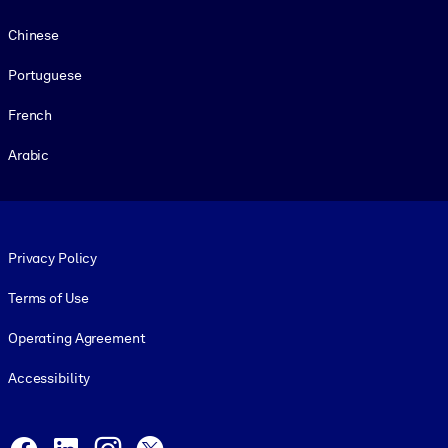
Chinese
Portuguese
French
Arabic
Footer legal
Privacy Policy
Terms of Use
Operating Agreement
Accessibility
Social and Apps