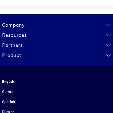
Visually hidden Text
Company
Resources
Partners
Product
Language
English
German
Spanish
Russian