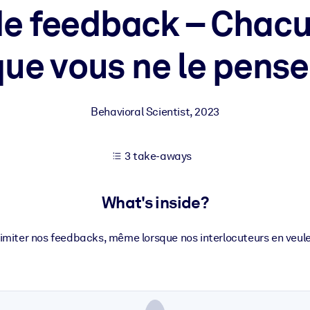
e feedback – Chacu
que vous ne le pense
 learning results.
knowledge.
Behavioral Scientist
,
2023
e outputs.
3 take-aways
What's inside?
miter nos feedbacks, même lorsque nos interlocuteurs en veulent