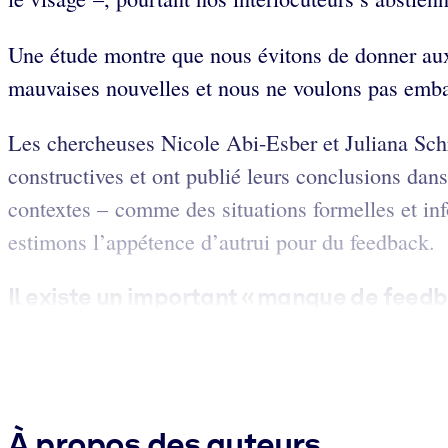
Une étude montre que nous évitons de donner aux 
mauvaises nouvelles et nous ne voulons pas embar
Les chercheuses Nicole Abi-Esber et Juliana Schro
constructives et ont publié leurs conclusions dan
contextes – comme des situations formelles et info
estimons l’appétence d’autrui pour du feedback.
Il existe
un important « manque de feedb
À propos des auteurs