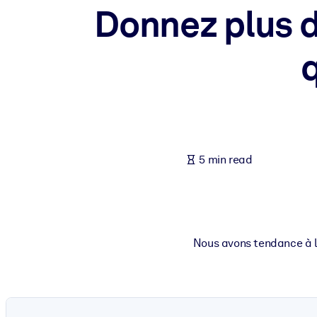
Donnez plus d
BY SYSTEM
For LMS/LXP
Bring bite-sized, verified knowledge into your LMS/LXP for stronger
For Corporate Libraries
Enrich your corporate library with trusted, ready-to-use business 
For AI Systems
Fuel your AI systems with reliable, structured knowledge to improv
5 min read
Nous avons tendance à li