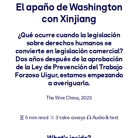
El apaño de Washington
BY SYSTEM
con Xinjiang
For LMS/LXP
Bring bite-sized, verified knowledge into your LMS/LXP for stronge
¿Qué ocurre cuando la legislación
learning results.
sobre derechos humanos se
For Corporate Libraries
convierte en legislación comercial?
Dos años después de la aprobación
Enrich your corporate library with trusted, ready-to-use business
de la Ley de Prevención del Trabajo
knowledge.
Forzoso Uigur, estamos empezando
For AI Systems
a averiguarlo.
Fuel your AI systems with reliable, structured knowledge to improv
outputs.
The Wire China
,
2023
5 min read
3 take-aways
Audio & text
What's inside?