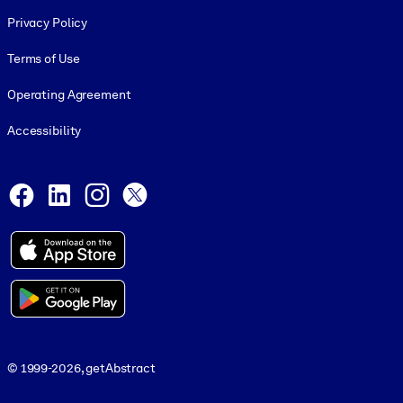
Footer legal
Privacy Policy
Terms of Use
Operating Agreement
Accessibility
Social and Apps
Facebook
LinkedIn
Instagram
X
© 1999-2026, getAbstract
© 1999-2026, getAbstract