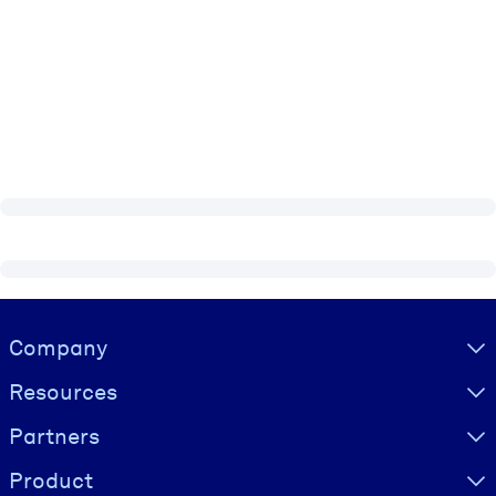
Visually hidden Text
Company
Resources
Partners
Product