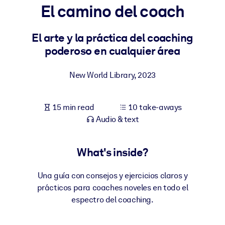
El camino del coach
BY SYSTEM
For LMS/LXP
El arte y la práctica del coaching
poderoso en cualquier área
Bring bite-sized, verified knowledge into your LMS/LXP for stronge
learning results.
New World Library
,
2023
For Corporate Libraries
Enrich your corporate library with trusted, ready-to-use business
15 min read
10 take-aways
knowledge.
Audio & text
For AI Systems
Fuel your AI systems with reliable, structured knowledge to improv
What's inside?
outputs.
Una guía con consejos y ejercicios claros y
prácticos para coaches noveles en todo el
espectro del coaching.