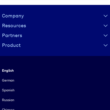
Visually hidden Text
Company
Resources
Partners
Product
Language
English
German
Spanish
Russian
Chinese