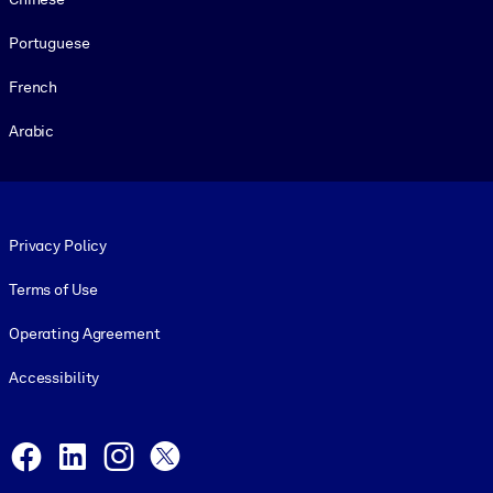
Portuguese
French
Arabic
Footer legal
Privacy Policy
Terms of Use
Operating Agreement
Accessibility
Social and Apps
Facebook
LinkedIn
Instagram
X