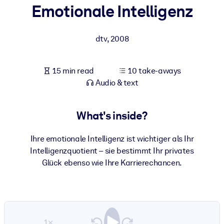
Emotionale Intelligenz
BY SYSTEM
For LMS/LXP
dtv
,
2008
Bring bite-sized, verified knowledge into your LMS/LXP for stronge
learning results.
15 min read
10 take-aways
For Corporate Libraries
Audio & text
Enrich your corporate library with trusted, ready-to-use business
knowledge.
What's inside?
For AI Systems
Ihre emotionale Intelligenz ist wichtiger als Ihr
Fuel your AI systems with reliable, structured knowledge to improv
Intelligenzquotient – sie bestimmt Ihr privates
outputs.
Glück ebenso wie Ihre Karrierechancen.
1×