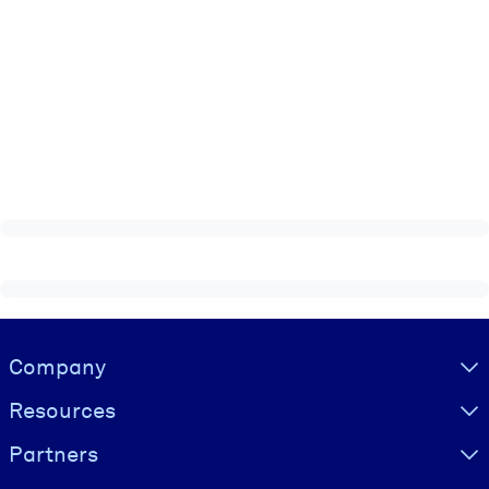
Visually hidden Text
Company
Resources
Partners