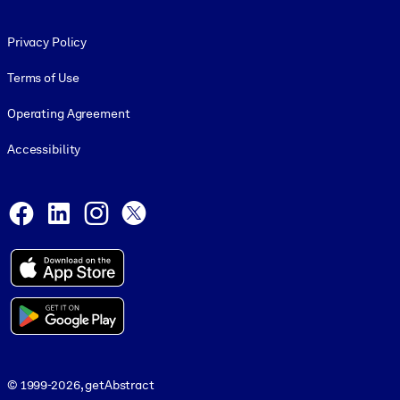
Footer legal
Privacy Policy
Terms of Use
Operating Agreement
Accessibility
Social and Apps
Facebook
LinkedIn
Instagram
X
© 1999-2026, getAbstract
© 1999-2026, getAbstract