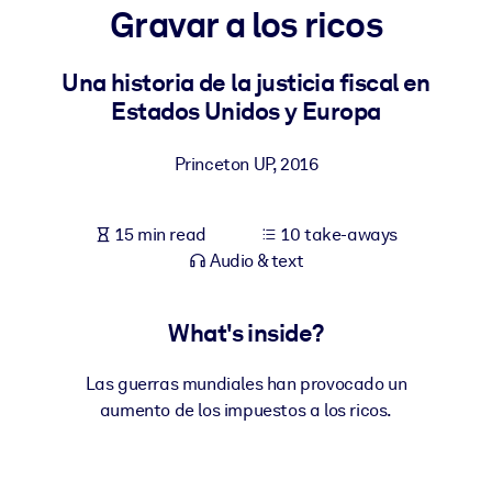
Gravar a los ricos
BY SYSTEM
For LMS/LXP
Una historia de la justicia fiscal en
Estados Unidos y Europa
Bring bite-sized, verified knowledge into your LMS/LXP for stronge
learning results.
Princeton UP
,
2016
For Corporate Libraries
Enrich your corporate library with trusted, ready-to-use business
15 min read
10 take-aways
knowledge.
Audio & text
For AI Systems
Fuel your AI systems with reliable, structured knowledge to improv
What's inside?
outputs.
Las guerras mundiales han provocado un
aumento de los impuestos a los ricos.