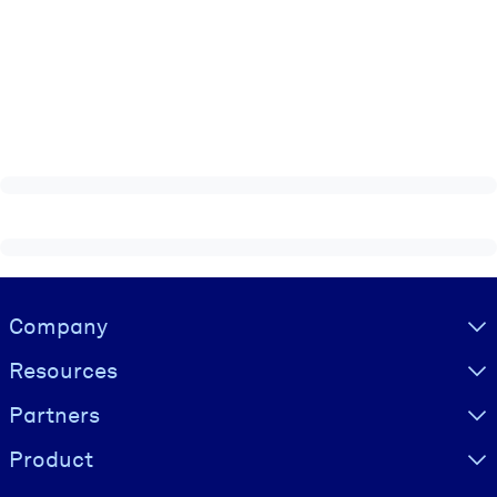
Visually hidden Text
Company
Resources
Partners
Product