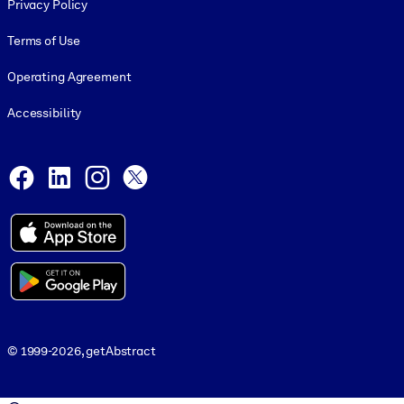
Privacy Policy
Terms of Use
Operating Agreement
Accessibility
Social and Apps
Facebook
LinkedIn
Instagram
X
© 1999-2026, getAbstract
© 1999-2026, getAbstract