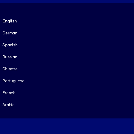
Language
English
German
Spanish
Russian
Chinese
Portuguese
French
Arabic
Footer legal