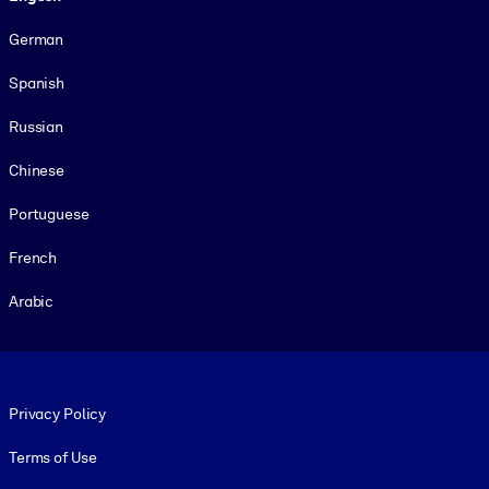
German
Spanish
Russian
Chinese
Portuguese
French
Arabic
Footer legal
Privacy Policy
Terms of Use