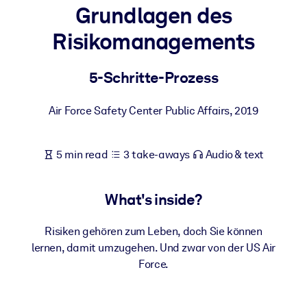
Grundlagen des
BY SYSTEM
Risikomanagements
For LMS/LXP
Bring bite-sized, verified knowledge into your LMS/LXP for stronge
5-Schritte-Prozess
learning results.
For Corporate Libraries
Air Force Safety Center Public Affairs
,
2019
Enrich your corporate library with trusted, ready-to-use business
knowledge.
5 min read
3 take-aways
Audio & text
For AI Systems
Fuel your AI systems with reliable, structured knowledge to improv
What's inside?
outputs.
Risiken gehören zum Leben, doch Sie können
lernen, damit umzugehen. Und zwar von der US Air
Force.