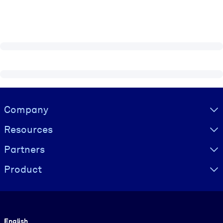
Visually hidden Text
Company
Resources
Partners
Product
Language
English