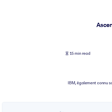
BY SYSTEM
For LMS/LXP
Bring bite-sized, verified knowledge into your LMS/LXP for stronger
Ascen
For Corporate Libraries
Enrich your corporate library with trusted, ready-to-use business 
For AI Systems
15 min read
Fuel your AI systems with reliable, structured knowledge to improv
IBM, également connu sou