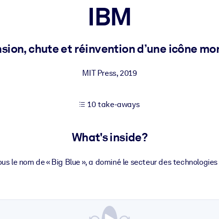
IBM
 learning results.
sion, chute et réinvention d’une icône mo
knowledge.
MIT Press
,
2019
10 take-aways
e outputs.
What's inside?
s le nom de « Big Blue », a dominé le secteur des technologies 