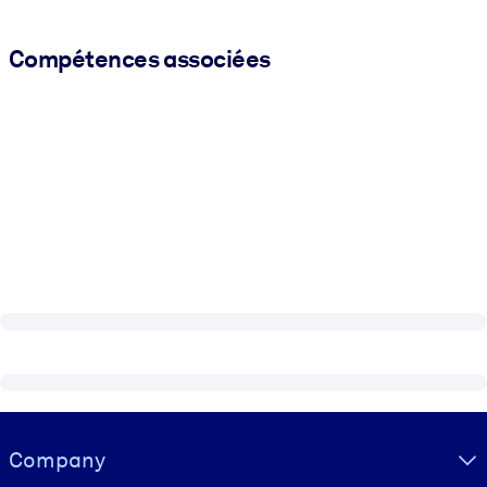
Compétences associées
Visually hidden Text
Company