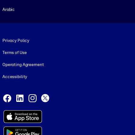
Arabic
Footer legal
Privacy Policy
Terms of Use
Operating Agreement
Accessibility
Social and Apps
Facebook
LinkedIn
Instagram
X