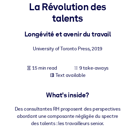
La Révolution des
BY SYSTEM
talents
For LMS/LXP
Bring bite-sized, verified knowledge into your LMS/LXP for stronge
Longévité et avenir du travail
learning results.
For Corporate Libraries
University of Toronto Press
,
2019
Enrich your corporate library with trusted, ready-to-use business
knowledge.
15 min read
9 take-aways
Text available
For AI Systems
Fuel your AI systems with reliable, structured knowledge to improv
outputs.
What's inside?
Des consultantes RH proposent des perspectives
abordant une composante négligée du spectre
des talents : les travailleurs senior.