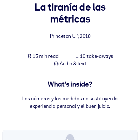
La tiranía de las
BY SYSTEM
métricas
For LMS/LXP
Bring bite-sized, verified knowledge into your LMS/LXP for stronge
Princeton UP
,
2018
learning results.
For Corporate Libraries
15 min read
10 take-aways
Enrich your corporate library with trusted, ready-to-use business
Audio & text
knowledge.
For AI Systems
What's inside?
Fuel your AI systems with reliable, structured knowledge to improv
outputs.
Los números y las medidas no sustituyen la
experiencia personal y el buen juicio.