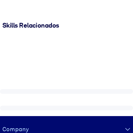
Skills Relacionados
Visually hidden Text
Company