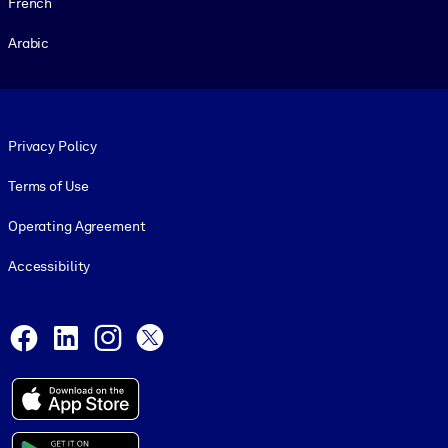
French
Arabic
Footer legal
Privacy Policy
Terms of Use
Operating Agreement
Accessibility
Social and Apps
Facebook
LinkedIn
Instagram
X