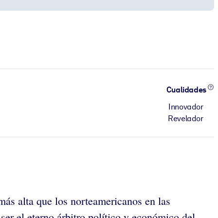
Cualidades
Innovador
Revelador
ás alta que los norteamericanos en las
er el eterno árbitro político y económico del