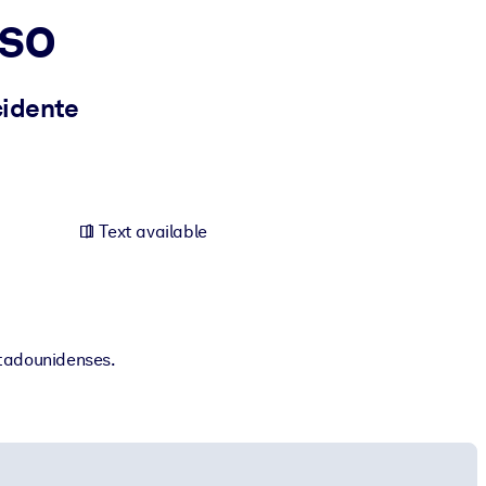
nso
cidente
Text available
stadounidenses.