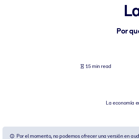
La
BY SYSTEM
For LMS/LXP
Bring bite-sized, verified knowledge into your LMS/LXP for stronger
Por qu
For Corporate Libraries
Enrich your corporate library with trusted, ready-to-use business 
For AI Systems
15 min read
Fuel your AI systems with reliable, structured knowledge to improv
La economía en
Por el momento, no podemos ofrecer una versión en aud