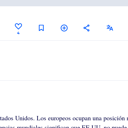
4
tados Unidos. Los europeos ocupan una posición m
dencias mundiales significan que EE.UU. no puede s