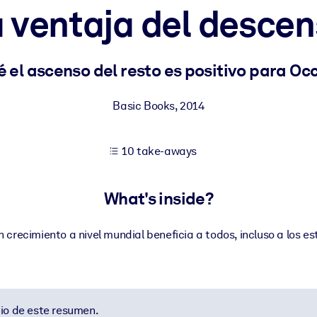
 ventaja del desce
 learning results.
é el ascenso del resto es positivo para Oc
knowledge.
Basic Books
,
2014
10 take-aways
e outputs.
What's inside?
 crecimiento a nivel mundial beneficia a todos, incluso a los e
io de este resumen.