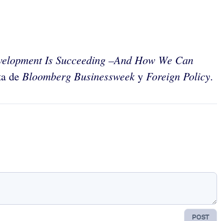
evelopment Is Succeeding –And How We Can
Bloomberg Businessweek
Foreign Policy
ta de
y
.
POST