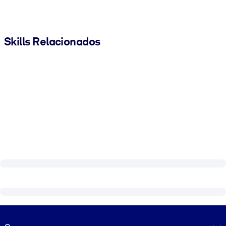
Skills Relacionados
Visually hidden Text