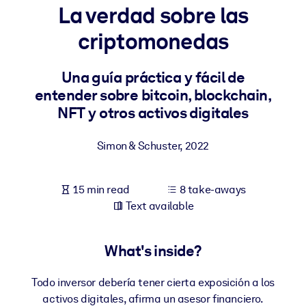
La verdad sobre las
BY SYSTEM
criptomonedas
For LMS/LXP
Bring bite-sized, verified knowledge into your LMS/LXP for stronge
Una guía práctica y fácil de
learning results.
entender sobre bitcoin, blockchain,
For Corporate Libraries
NFT y otros activos digitales
Enrich your corporate library with trusted, ready-to-use business
Simon & Schuster
,
2022
knowledge.
For AI Systems
15 min read
8 take-aways
Fuel your AI systems with reliable, structured knowledge to improv
Text available
outputs.
What's inside?
Todo inversor debería tener cierta exposición a los
activos digitales, afirma un asesor financiero.