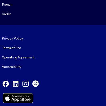
French
Arabic
Footer legal
Privacy Policy
Terms of Use
Operating Agreement
Accessibility
Social and Apps
Facebook
LinkedIn
Instagram
X