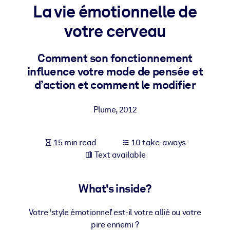
La vie émotionnelle de
BY SYSTEM
votre cerveau
For LMS/LXP
Bring bite-sized, verified knowledge into your LMS/LXP for stronge
Comment son fonctionnement
learning results.
influence votre mode de pensée et
For Corporate Libraries
d’action et comment le modifier
Enrich your corporate library with trusted, ready-to-use business
Plume
,
2012
knowledge.
For AI Systems
15 min read
10 take-aways
Fuel your AI systems with reliable, structured knowledge to improv
Text available
outputs.
What's inside?
Votre ‘style émotionnel’ est-il votre allié ou votre
pire ennemi ?