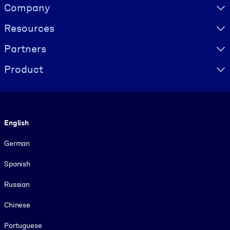
Visually hidden Text
Company
Resources
Partners
Product
Language
English
German
Spanish
Russian
Chinese
Portuguese