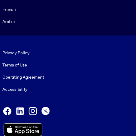
French
Arabic
Footer legal
Privacy Policy
Terms of Use
Operating Agreement
Accessibility
Social and Apps
Facebook
LinkedIn
Instagram
X