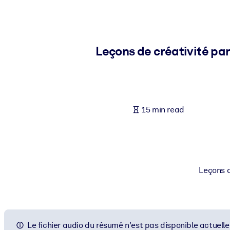
BY SYSTEM
For LMS/LXP
Bring bite-sized, verified knowledge into your LMS/LXP for stronger
Leçons de créativité par
For Corporate Libraries
Enrich your corporate library with trusted, ready-to-use business 
For AI Systems
15 min read
Fuel your AI systems with reliable, structured knowledge to improv
Leçons d
Le fichier audio du résumé n'est pas disponible actuell