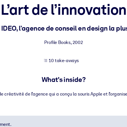
L’art de l’innovation
 learning results.
 IDEO, l’agence de conseil en design la pl
knowledge.
Profile Books
,
2002
10 take-aways
e outputs.
What's inside?
e créativité de l’agence qui a conçu la souris Apple et l’organis
ement.