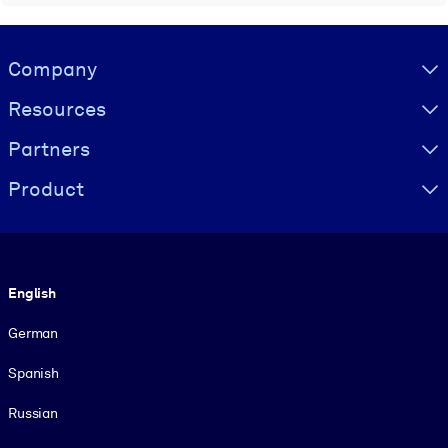
Visually hidden Text
Company
Resources
Partners
Product
Language
English
German
Spanish
Russian