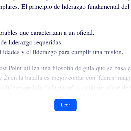
mplares. El principio de liderazgo fundamental del 
rables que caracterizan a un oficial.
de liderazgo requeridas.
ilidades y el liderazgo para cumplir una misión.
est Point utiliza una filosofía de guía que se basa e
 y 2) en la batalla es mejor contar con líderes imag
s líderes podrán “adaptarse” a cualquier clase de s
Leer