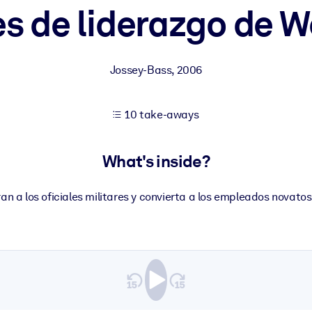
s de liderazgo de W
 learning results.
Jossey-Bass
,
2006
knowledge.
10 take-aways
e outputs.
What's inside?
ran a los oficiales militares y convierta a los empleados novato