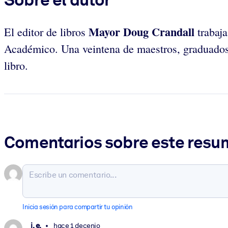
Mayor Doug Crandall
El editor de libros
trabaja
Académico. Una veintena de maestros, graduados u 
libro.
Comentarios sobre este res
Inicia sesión para compartir tu opinión
j. e.
hace 1 decenio