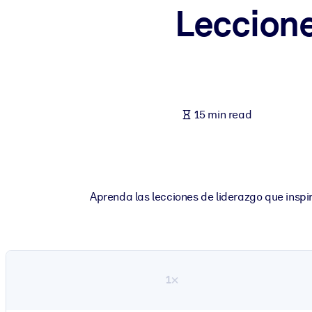
Leccione
BY SYSTEM
For LMS/LXP
Bring bite-sized, verified knowledge into your LMS/LXP for stronger
For Corporate Libraries
Enrich your corporate library with trusted, ready-to-use business 
15 min read
For AI Systems
Fuel your AI systems with reliable, structured knowledge to improv
Aprenda las lecciones de liderazgo que inspi
1×