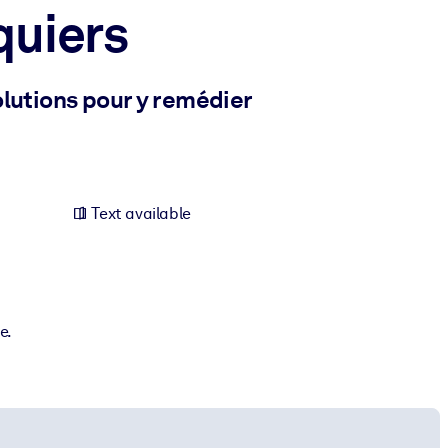
quiers
olutions pour y remédier
Text available
e.