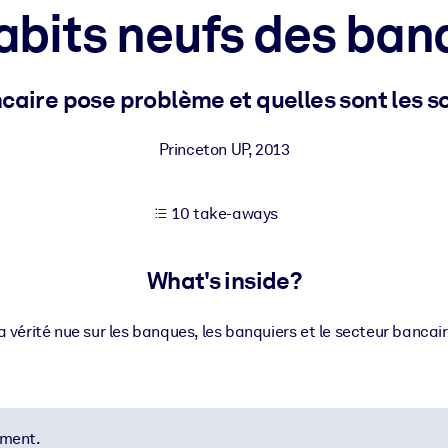
abits neufs des ban
 learning results.
caire pose problème et quelles sont les s
knowledge.
Princeton UP
,
2013
10 take-aways
e outputs.
What's inside?
a vérité nue sur les banques, les banquiers et le secteur bancair
ement.