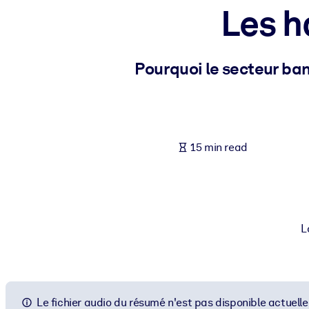
Les h
BY SYSTEM
For LMS/LXP
Bring bite-sized, verified knowledge into your LMS/LXP for stronger
Pourquoi le secteur ban
For Corporate Libraries
Enrich your corporate library with trusted, ready-to-use business 
For AI Systems
15 min read
Fuel your AI systems with reliable, structured knowledge to improv
L
Le fichier audio du résumé n'est pas disponible actuell