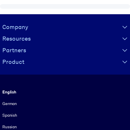
Visually hidden Text
Company
Resources
Partners
Product
Language
English
German
Spanish
Russian