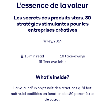
L’essence de la valeur
BY SYSTEM
For LMS/LXP
Les secrets des produits stars. 80
stratégies stimulantes pour les
Bring bite-sized, verified knowledge into your LMS/LXP for stronge
entreprises créatives
learning results.
For Corporate Libraries
Wiley
,
2014
Enrich your corporate library with trusted, ready-to-use business
knowledge.
15 min read
10 take-aways
For AI Systems
Text available
Fuel your AI systems with reliable, structured knowledge to improv
outputs.
What's inside?
La valeur d’un objet naît des réactions qu’il fait
naître, ici codifiées en fonction des 80 paramètres
de valeur.