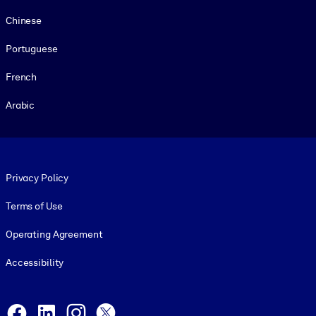
Chinese
Portuguese
French
Arabic
Footer legal
Privacy Policy
Terms of Use
Operating Agreement
Accessibility
Social and Apps
Facebook
LinkedIn
Instagram
X