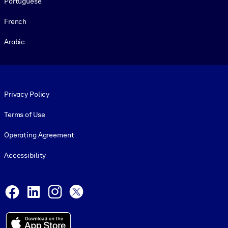
Portuguese
French
Arabic
Footer legal
Privacy Policy
Terms of Use
Operating Agreement
Accessibility
Social and Apps
Facebook
LinkedIn
Instagram
X