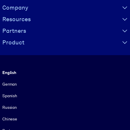
Visually hidden Text
Company
Resources
Partners
Product
Language
English
German
Spanish
Russian
Chinese