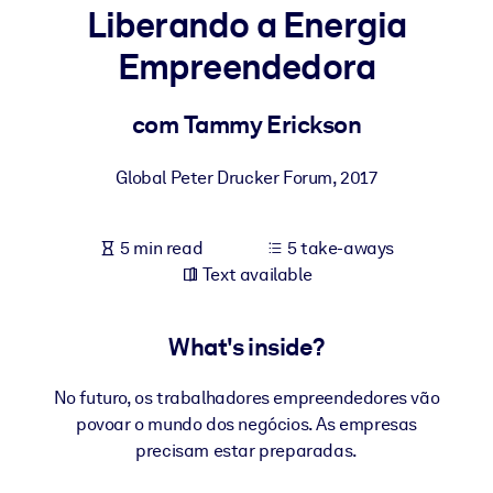
Liberando a Energia
BY SYSTEM
Empreendedora
For LMS/LXP
Bring bite-sized, verified knowledge into your LMS/LXP for stronge
com Tammy Erickson
learning results.
For Corporate Libraries
Global Peter Drucker Forum
,
2017
Enrich your corporate library with trusted, ready-to-use business
knowledge.
5 min read
5 take-aways
Text available
For AI Systems
Fuel your AI systems with reliable, structured knowledge to improv
outputs.
What's inside?
No futuro, os trabalhadores empreendedores vão
povoar o mundo dos negócios. As empresas
precisam estar preparadas.