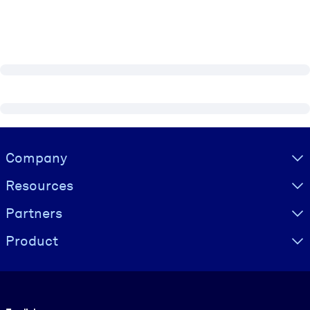
Visually hidden Text
Company
Resources
Partners
Product
Language