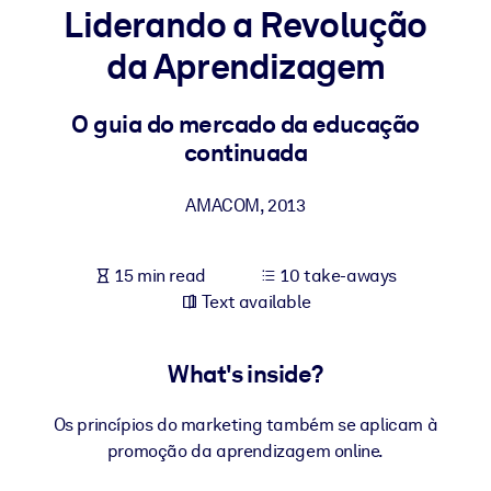
Liderando a Revolução
BY SYSTEM
da Aprendizagem
For LMS/LXP
Bring bite-sized, verified knowledge into your LMS/LXP for stronge
O guia do mercado da educação
learning results.
continuada
For Corporate Libraries
AMACOM
,
2013
Enrich your corporate library with trusted, ready-to-use business
knowledge.
15 min read
10 take-aways
For AI Systems
Text available
Fuel your AI systems with reliable, structured knowledge to improv
outputs.
What's inside?
Os princípios do marketing também se aplicam à
promoção da aprendizagem online.