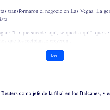
istas transformaron el negocio en Las Vegas. La ge
ista.
logan: “Lo que sucede aquí, se queda aquí”, que s
s que los recibían lo creyeron...
Leer
 Reuters como jefe de la filial en los Balcanes, y e