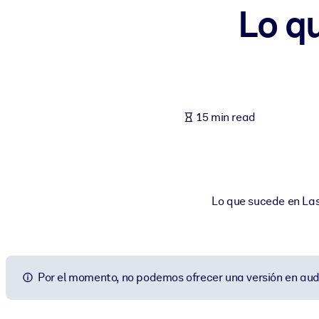
Lo q
BY SYSTEM
For LMS/LXP
Bring bite-sized, verified knowledge into your LMS/LXP for stronger
For Corporate Libraries
Enrich your corporate library with trusted, ready-to-use business 
15 min read
For AI Systems
Fuel your AI systems with reliable, structured knowledge to improv
Lo que sucede en Las
Por el momento, no podemos ofrecer una versión en aud