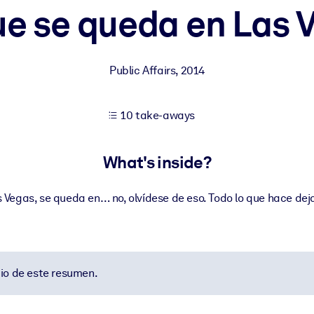
ue se queda en Las 
 learning results.
Public Affairs
,
2014
knowledge.
10 take-aways
e outputs.
What's inside?
 Vegas, se queda en… no, olvídese de eso. Todo lo que hace deja
io de este resumen.