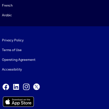
French
Arabic
Footer legal
Privacy Policy
Terms of Use
Operating Agreement
Accessibility
Social and Apps
Facebook
LinkedIn
Instagram
X