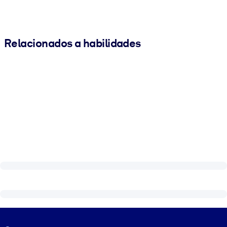
Relacionados a habilidades
Visually hidden Text