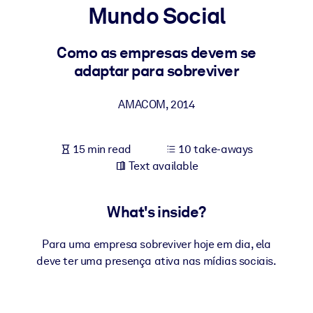
Mundo Social
BY SYSTEM
For LMS/LXP
Como as empresas devem se
adaptar para sobreviver
Bring bite-sized, verified knowledge into your LMS/LXP for stronge
learning results.
AMACOM
,
2014
For Corporate Libraries
Enrich your corporate library with trusted, ready-to-use business
15 min read
10 take-aways
knowledge.
Text available
For AI Systems
Fuel your AI systems with reliable, structured knowledge to improv
What's inside?
outputs.
Para uma empresa sobreviver hoje em dia, ela
deve ter uma presença ativa nas mídias sociais.