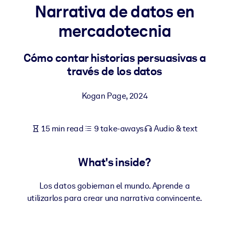
Narrativa de datos en
BY SYSTEM
mercadotecnia
For LMS/LXP
Bring bite-sized, verified knowledge into your LMS/LXP for stronge
Cómo contar historias persuasivas a
learning results.
través de los datos
For Corporate Libraries
Kogan Page
,
2024
Enrich your corporate library with trusted, ready-to-use business
knowledge.
15 min read
9 take-aways
Audio & text
For AI Systems
Fuel your AI systems with reliable, structured knowledge to improv
outputs.
What's inside?
Los datos gobiernan el mundo. Aprende a
utilizarlos para crear una narrativa convincente.