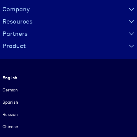
Visually hidden Text
Company
Resources
Partners
Product
Language
English
German
Spanish
Russian
Chinese