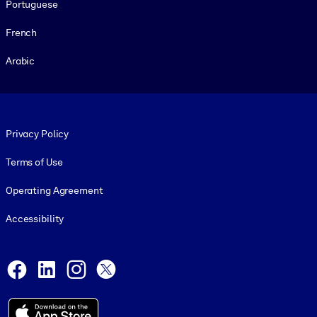
Portuguese
French
Arabic
Footer legal
Privacy Policy
Terms of Use
Operating Agreement
Accessibility
Social and Apps
Facebook
LinkedIn
Instagram
X