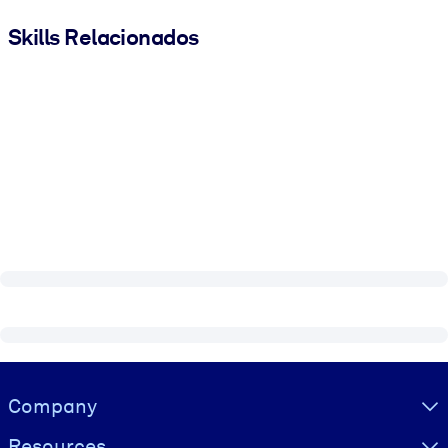
Skills Relacionados
Visually hidden Text
Company
Resources