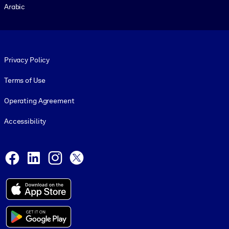
Arabic
Footer legal
Privacy Policy
Terms of Use
Operating Agreement
Accessibility
Social and Apps
Facebook
LinkedIn
Instagram
X