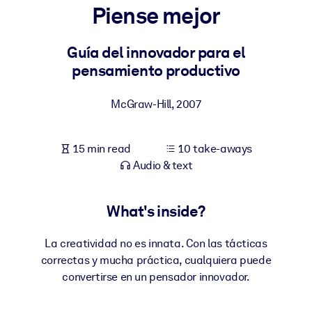
Piense mejor
BY SYSTEM
For LMS/LXP
Guía del innovador para el
pensamiento productivo
Bring bite-sized, verified knowledge into your LMS/LXP for stronge
learning results.
McGraw-Hill
,
2007
For Corporate Libraries
Enrich your corporate library with trusted, ready-to-use business
15 min read
10 take-aways
knowledge.
Audio & text
For AI Systems
Fuel your AI systems with reliable, structured knowledge to improv
What's inside?
outputs.
La creatividad no es innata. Con las tácticas
correctas y mucha práctica, cualquiera puede
convertirse en un pensador innovador.