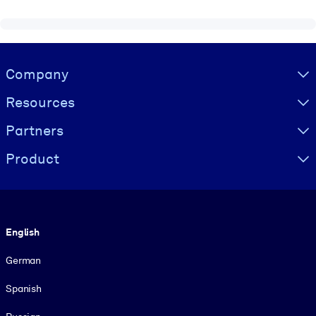
Visually hidden Text
Company
Resources
Partners
Product
Language
English
German
Spanish