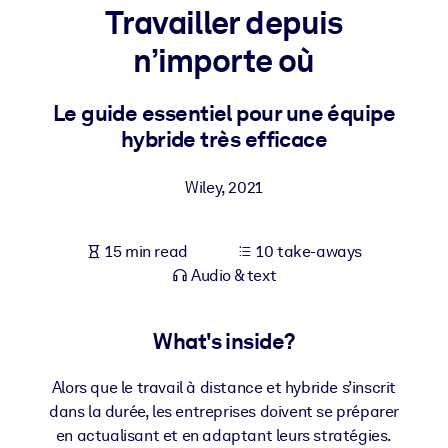
Travailler depuis
BY SYSTEM
n’importe où
For LMS/LXP
Bring bite-sized, verified knowledge into your LMS/LXP for stronge
Le guide essentiel pour une équipe
learning results.
hybride très efficace
For Corporate Libraries
Wiley
,
2021
Enrich your corporate library with trusted, ready-to-use business
knowledge.
15 min read
10 take-aways
For AI Systems
Audio & text
Fuel your AI systems with reliable, structured knowledge to improv
outputs.
What's inside?
Alors que le travail à distance et hybride s’inscrit
dans la durée, les entreprises doivent se préparer
en actualisant et en adaptant leurs stratégies.