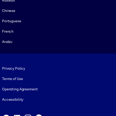
Russian
Chinese
Portuguese
French
Arabic
Footer legal
Privacy Policy
Terms of Use
Operating Agreement
Accessibility
Social and Apps