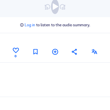
Log in
to listen to the audio summary.
0