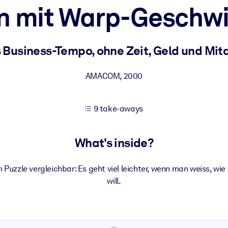
 mit Warp-Geschwi
 learning results.
Business-Tempo, ohne Zeit, Geld und Mita
knowledge.
AMACOM
,
2000
9 take-aways
e outputs.
What's inside?
 Puzzle vergleichbar: Es geht viel leichter, wenn man weiss, w
will.