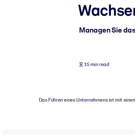
Wachsen
BY SYSTEM
For LMS/LXP
Bring bite-sized, verified knowledge into your LMS/LXP for stronger
Managen Sie das 
For Corporate Libraries
Enrich your corporate library with trusted, ready-to-use business 
For AI Systems
15 min read
Fuel your AI systems with reliable, structured knowledge to improv
Das Führen eines Unternehmens ist mit einem