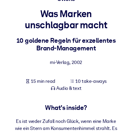
Was Marken
BY SYSTEM
For LMS/LXP
unschlagbar macht
Bring bite-sized, verified knowledge into your LMS/LXP for stronge
learning results.
10 goldene Regeln für exzellentes
Brand-Management
For Corporate Libraries
Enrich your corporate library with trusted, ready-to-use business
mi-Verlag
,
2002
knowledge.
For AI Systems
15 min read
10 take-aways
Fuel your AI systems with reliable, structured knowledge to improv
Audio & text
outputs.
What's inside?
Es ist weder Zufall noch Glück, wenn eine Marke
wie ein Stern am Konsumentenhimmel strahlt. Es