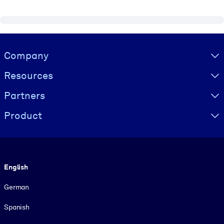
Visually hidden Text
Company
Resources
Partners
Product
Language
English
German
Spanish