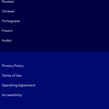
Russian
Chinese
Portuguese
French
Arabic
Footer legal
Privacy Policy
Terms of Use
Operating Agreement
Accessibility
Social and Apps