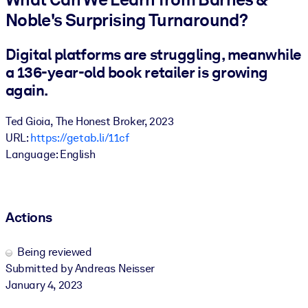
Noble's Surprising Turnaround?
BY SYSTEM
For LMS/LXP
Digital platforms are struggling, meanwhile
a 136-year-old book retailer is growing
Bring bite-sized, verified knowledge into your LMS/LXP for stronge
learning results.
again.
For Corporate Libraries
Ted Gioia, The Honest Broker, 2023
Enrich your corporate library with trusted, ready-to-use business
URL:
https://getab.li/11cf
knowledge.
Language: English
For AI Systems
Fuel your AI systems with reliable, structured knowledge to improv
outputs.
Actions
Being reviewed
Submitted by Andreas Neisser
January 4, 2023