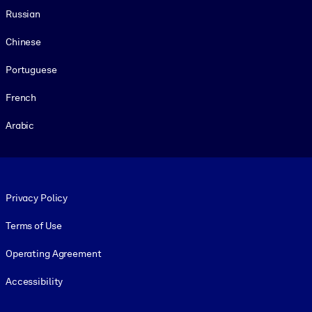
Russian
Chinese
Portuguese
French
Arabic
Footer legal
Privacy Policy
Terms of Use
Operating Agreement
Accessibility
Social and Apps