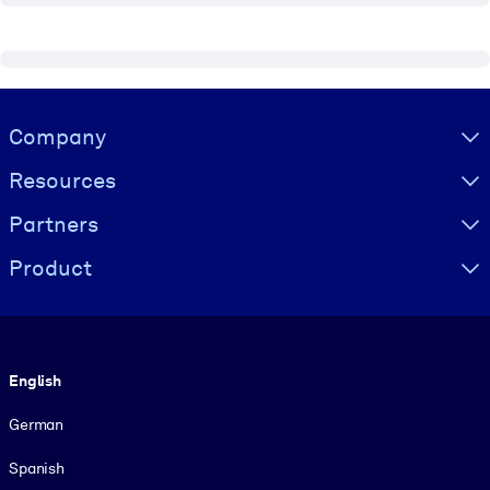
Visually hidden Text
Company
Resources
Partners
Product
Language
English
German
Spanish