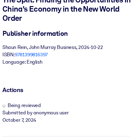
China's Economy in the New World
BY SYSTEM
Order
For LMS/LXP
Bring bite-sized, verified knowledge into your LMS/LXP for stronge
Publisher information
learning results.
Shaun Rein, John Murray Business, 2024-10-22
For Corporate Libraries
ISBN:
9781399816397
Enrich your corporate library with trusted, ready-to-use business
Language: English
knowledge.
For AI Systems
Fuel your AI systems with reliable, structured knowledge to improv
Actions
outputs.
Being reviewed
Submitted by anonymous user
October 7, 2024