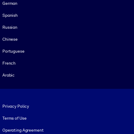
German
Spanish
Russian
Chinese
Portuguese
French
Arabic
Footer legal
Privacy Policy
Terms of Use
Operating Agreement