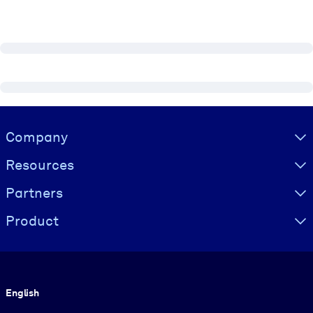
Visually hidden Text
Company
Resources
Partners
Product
Language
English