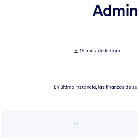
Admini
POR SISTEMA
Para LMS/LXP
Integre conocimientos verificados y breves en su LMS/LXP para ob
Para bibliotecas corporativas
Enriquezca su biblioteca corporativa con conocimientos empresaria
15 mins. de lectura
Para sistemas de IA
Alimente sus sistemas de IA con conocimientos fiables y estructur
En última instancia, las finanzas de s
1×