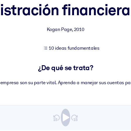
stración financiera
tener mejores resultados de aprendizaje.
Kogan Page
,
2010
les confiables y listos para usar.
10 ideas fundamentales
ados para mejorar los resultados.
¿De qué se trata?
u empresa son su parte vital. Aprenda a manejar sus cuentas pa