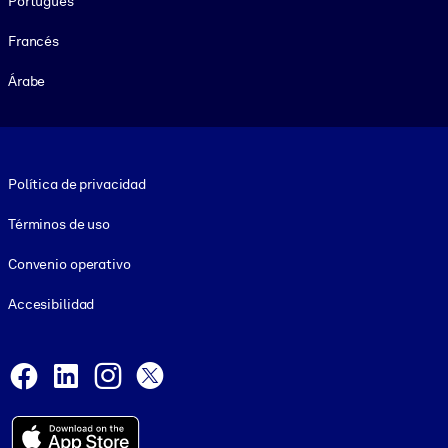
Portugués
Francés
Árabe
Footer legal
Política de privacidad
Términos de uso
Convenio operativo
Accesibilidad
Social and Apps
Facebook
LinkedIn
Instagram
X