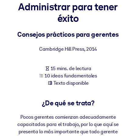
Administrar para tener
POR SISTEMA
éxito
Para LMS/LXP
Integre conocimientos verificados y breves en su LMS/LXP para
Consejos prácticos para gerentes
obtener mejores resultados de aprendizaje.
Para bibliotecas corporativas
Cambridge Hill Press
,
2014
Enriquezca su biblioteca corporativa con conocimientos
empresariales confiables y listos para usar.
15 mins. de lectura
10 ideas fundamentales
Para sistemas de IA
Texto disponible
Alimente sus sistemas de IA con conocimientos fiables y
estructurados para mejorar los resultados.
¿De qué se trata?
Pocos gerentes comienzan adecuadamente
capacitados para el trabajo, por lo que aquí se
presenta lo más importante que todo gerente