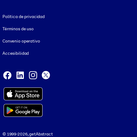
Footer legal
Política de privacidad
Términos de uso
Convenio operativo
Accesibilidad
Social and Apps
Facebook
LinkedIn
Instagram
X
© 1999-2026, getAbstract
© 1999-2026, getAbstract