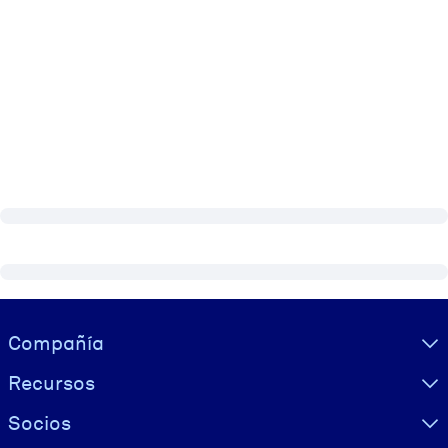
Visually hidden Text
Compañía
Recursos
Socios