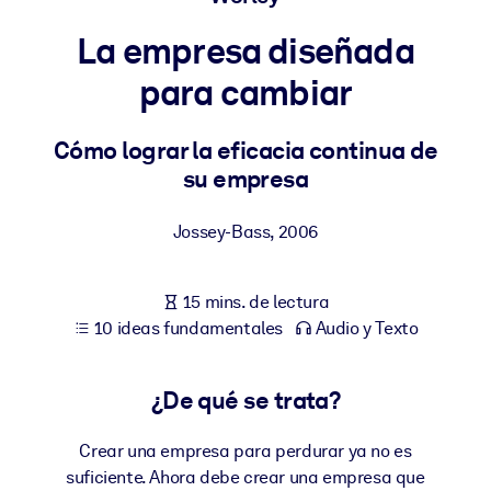
La empresa diseñada
POR SISTEMA
Para LMS/LXP
para cambiar
Integre conocimientos verificados y breves en su LMS/LXP para
obtener mejores resultados de aprendizaje.
Cómo lograr la eficacia continua de
su empresa
Para bibliotecas corporativas
Enriquezca su biblioteca corporativa con conocimientos
Jossey-Bass
,
2006
empresariales confiables y listos para usar.
Para sistemas de IA
15 mins. de lectura
Alimente sus sistemas de IA con conocimientos fiables y
10 ideas fundamentales
Audio y Texto
estructurados para mejorar los resultados.
¿De qué se trata?
Crear una empresa para perdurar ya no es
suficiente. Ahora debe crear una empresa que