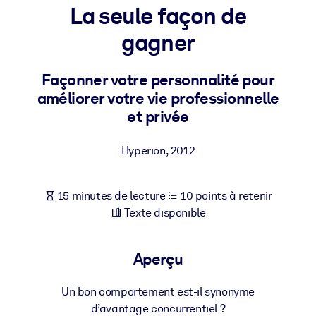
Bâtissez une main-d'œuvre plus saine et plus résiliente.
La seule façon de
gagner
PAR SYSTÈME
Pour LMS/LXP
Façonner votre personnalité pour
Intégrez des connaissances vérifiées et concises dans votre
améliorer votre vie professionnelle
LMS/LXP pour de meilleurs résultats d'apprentissage.
et privée
Pour bibliothèques d'entreprise
Hyperion
,
2012
Enrichissez votre bibliothèque d'entreprise avec des connaissanc
commerciales fiables et prêtes à l'emploi.
Pour les systèmes d’IA
15 minutes de lecture
10 points à retenir
Texte disponible
Alimentez vos systèmes d'IA avec des connaissances fiables et
structurées pour améliorer les résultats.
Aperçu
Un bon comportement est-il synonyme
d’avantage concurrentiel ?