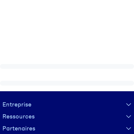
Visually hidden Text
Entreprise
Ressources
Partenaires