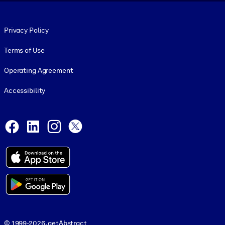
Footer legal
Privacy Policy
Terms of Use
Operating Agreement
Accessibility
Social and Apps
Facebook
LinkedIn
Instagram
X
© 1999-2026, getAbstract
© 1999-2026, getAbstract