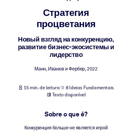
Construa uma força de trabalho mais saudável e resiliente.
Стратегия
процветания
POR SISTEMA
Para LMS/LXP
Leve conhecimento verificado e conciso para seu LMS/LXP para
Новый взгляд на конкуренцию,
resultados de aprendizagem mais sólidos.
развитие бизнес-экосистемы и
лидерство
Para bibliotecas corporativas
Enriqueça sua biblioteca corporativa com conhecimento de
Манн, Иванов и Фербер
,
2022
negócios confiável e pronto para uso.
Para sistemas de IA
15 min. de leitura
8 Ideias Fundamentais
Alimente seus sistemas de IA com conhecimento confiável e
Texto disponível
estruturado para melhorar os resultados.
Sobre o que é?
Конкуренция больше не является игрой