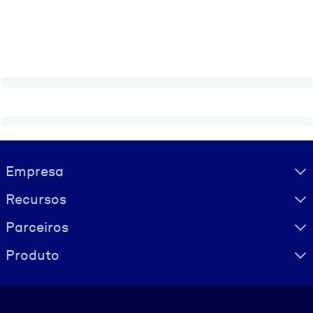
Visually hidden Text
Empresa
Recursos
Parceiros
Produto
Idioma