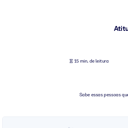
POR SISTEMA
Para LMS/LXP
Leve conhecimento verificado e conciso para seu LMS/LXP para re
Atit
Para bibliotecas corporativas
Enriqueça sua biblioteca corporativa com conhecimento de negócio
Para sistemas de IA
15 min. de leitura
Alimente seus sistemas de IA com conhecimento confiável e estrut
Sabe essas pessoas que