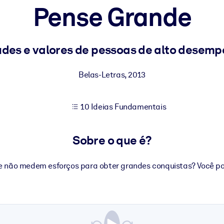
Pense Grande
sultados de aprendizagem mais sólidos.
udes e valores de pessoas de alto desem
s confiável e pronto para uso.
Belas-Letras
,
2013
10 Ideias Fundamentais
urado para melhorar os resultados.
Sobre o que é?
 não medem esforços para obter grandes conquistas? Você po