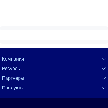
Visually hidden Text
Компания
Ресурсы
Партнеры
Продукты
Язык