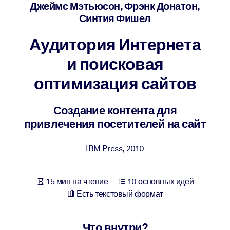
Создайте здоровую и устойчивую рабочую среду.
Джеймс Мэтьюсон, Фрэнк Донатон,
Синтия Фишел
ПО СИСТЕМАМ
Аудитория Интернета
Для LMS/LXP
и поисковая
Интегрируйте краткие проверенные знания в вашу LMS/LXP для
лучших результатов обучения.
оптимизация сайтов
Для корпоративных библиотек
Создание контента для
Обогатите корпоративную библиотеку надежными и готовыми к
привлечения посетителей на сайт
использованию бизнес-знаниями.
Для ИИ-систем
IBM Press
,
2010
Используйте надежные структурированные знания для улучшени
результатов ваших ИИ-систем.
15 мин на чтение
10 основных идей
Есть текстовый формат
Что внутри?