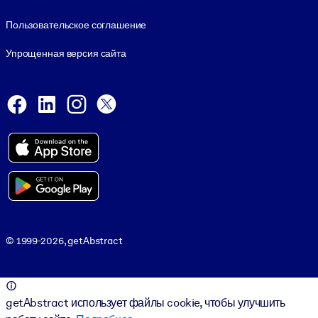
Пользовательское соглашение
Упрощенная версия сайта
Social and Apps
Facebook
LinkedIn
Instagram
X
Viber
© 1999-2026, getAbstract
© 1999-2026, getAbstract
getAbstract использует файлы cookie, чтобы улучшить