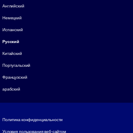
Английский
Немецкий
Испанский
Русский
Китайский
Португальский
Французский
арабский
Footer legal
Политика конфиденциальности
Условия пользования веб-сайтом