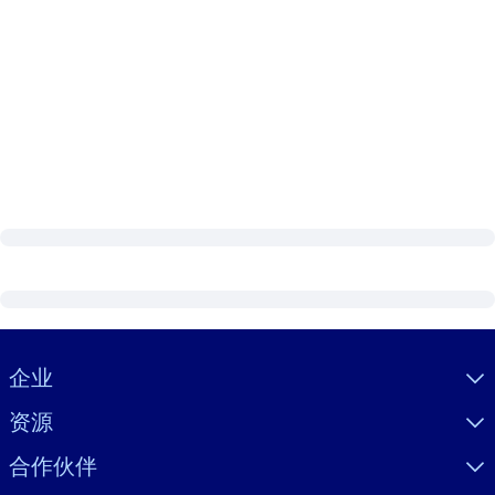
Visually hidden Text
企业
资源
合作伙伴