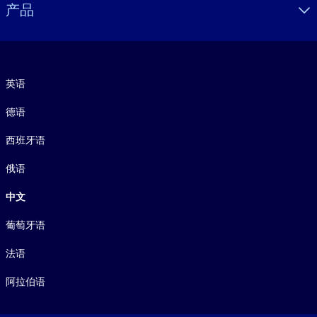
产品
语言
英语
德语
西班牙语
俄语
中文
葡萄牙语
法语
阿拉伯语