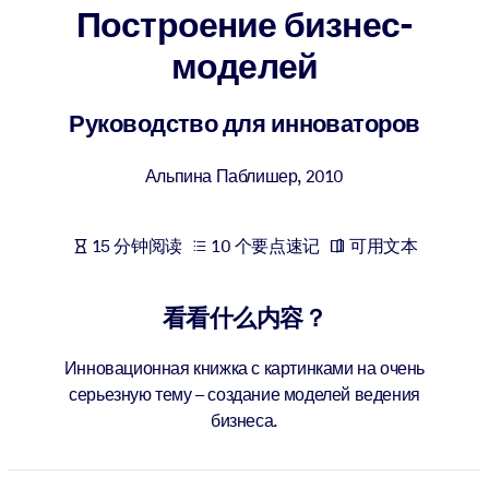
Построение бизнес-
按系统
面向 LMS/LXP
моделей
将简短且经过验证的知识引入您的 LMS/LXP，以获得更强的学习效
果。
Руководство для инноваторов
面向企业图书馆
Альпина Паблишер
,
2010
用值得信赖且即插即用的商业知识丰富您的企业图书馆。
面向人工智能系统
15 分钟阅读
10 个要点速记
可用文本
利用可靠、结构化的知识为您的人工智能系统提供动力，以改善输
结果。
看看什么内容？
Инновационная книжка с картинками на очень
серьезную тему – создание моделей ведения
бизнеса.