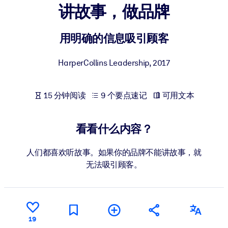
讲故事，做品牌
按系统
面向 LMS/LXP
用明确的信息吸引顾客
将简短且经过验证的知识引入您的 LMS/LXP，以获得更强的学习效
果。
HarperCollins Leadership
,
2017
面向企业图书馆
用值得信赖且即插即用的商业知识丰富您的企业图书馆。
15 分钟阅读
9 个要点速记
可用文本
面向人工智能系统
利用可靠、结构化的知识为您的人工智能系统提供动力，以改善输
看看什么内容？
结果。
人们都喜欢听故事。如果你的品牌不能讲故事，就
无法吸引顾客。
19