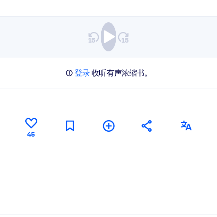
登录
收听有声浓缩书。
45