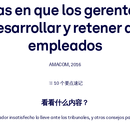
s en que los geren
esarrollar y retener 
果。
empleados
出结果。
AMACOM
,
2016
10 个要点速记
看看什么内容？
or insatisfecho lo lleve ante los tribunales, y otros consejos p