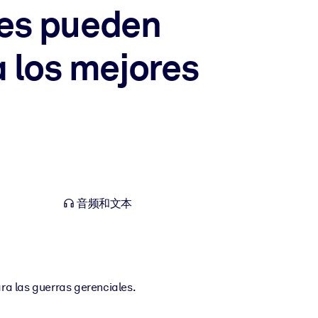
tes pueden
a los mejores
音频和文本
ara las guerras gerenciales.