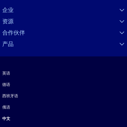
Visually hidden Text
企业
资源
合作伙伴
产品
语言
英语
德语
西班牙语
俄语
中文