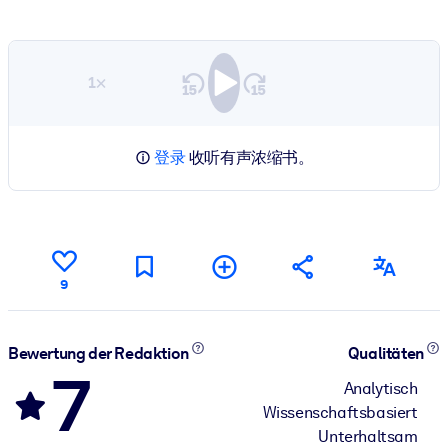
1×
登录
收听有声浓缩书。
9
Bewertung der Redaktion
Qualitäten
7
Analytisch
Wissenschaftsbasiert
Unterhaltsam