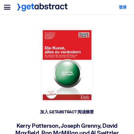
菜单
登录
面向团队与管理者
按用例
面向个人
AI 技能提升
面向人工智能系统
为您的员工配备关键的人工智能技能。
领导力发展
帮助您的管理者为未来的工作时代做好准备。
协作学习
让团队更轻松地共同学习、解决实际问题并更快采取行动。
技能提升与重塑
培养您的员工应对未来挑战所需的技能。
健康与福祉
加入 GETABSTRACT 阅读摘要
打造一支更健康、更具韧性的员工队伍。
Kerry Patterson, Joseph Grenny, David
Maxfield, Ron McMillan und Al Switzler