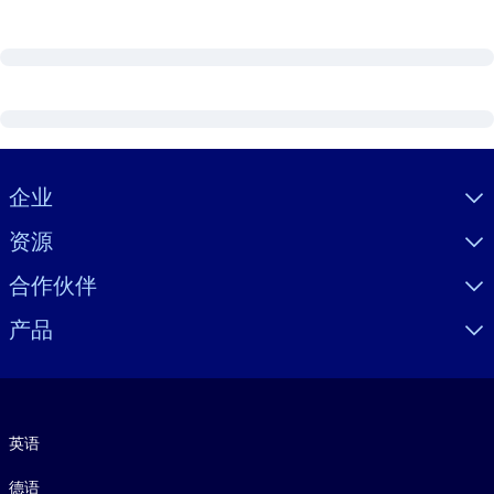
Visually hidden Text
企业
资源
合作伙伴
产品
语言
英语
德语