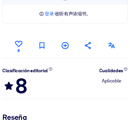
登录
收听有声浓缩书。
8
Clasificación editorial
Cualidades
8
Aplicable
Reseña