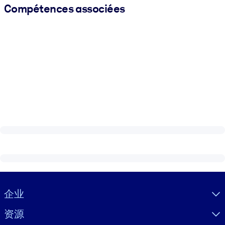
Compétences associées
Visually hidden Text
企业
资源