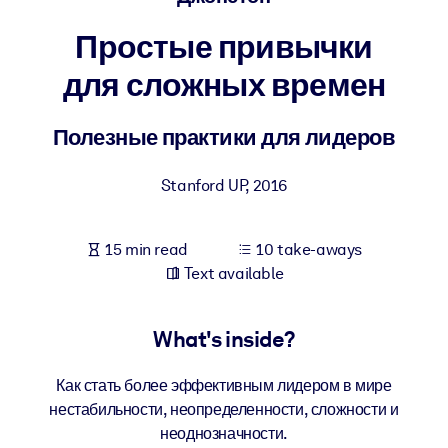
Простые привычки
BY SYSTEM
For LMS/LXP
для сложных времен
Bring bite-sized, verified knowledge into your LMS/LXP for stronge
learning results.
Полезные практики для лидеров
For Corporate Libraries
Stanford UP
,
2016
Enrich your corporate library with trusted, ready-to-use business
knowledge.
15 min read
10 take-aways
For AI Systems
Text available
Fuel your AI systems with reliable, structured knowledge to improv
outputs.
What's inside?
Как стать более эффективным лидером в мире
нестабильности, неопределенности, сложности и
неоднозначности.