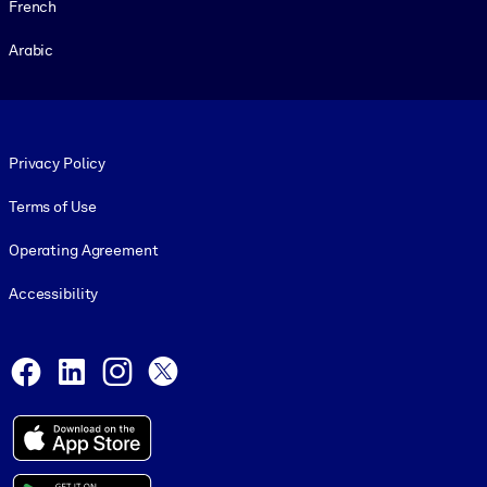
French
Arabic
Footer legal
Privacy Policy
Terms of Use
Operating Agreement
Accessibility
Social and Apps
Facebook
LinkedIn
Instagram
X