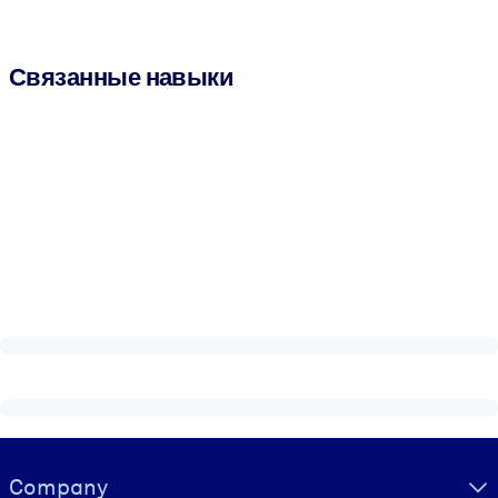
Связанные навыки
Visually hidden Text
Company