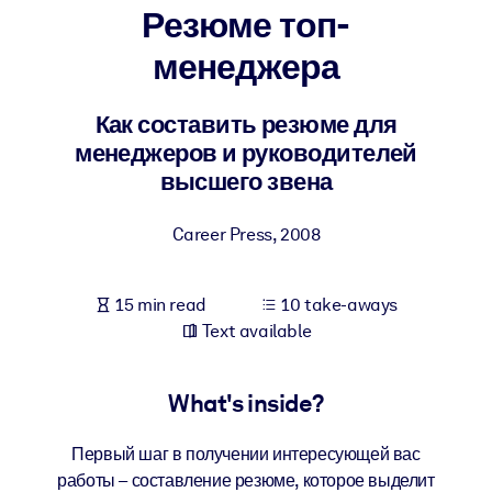
Резюме топ-
BY SYSTEM
менеджера
For LMS/LXP
Bring bite-sized, verified knowledge into your LMS/LXP for stronge
Как составить резюме для
learning results.
менеджеров и руководителей
For Corporate Libraries
высшего звена
Enrich your corporate library with trusted, ready-to-use business
Career Press
,
2008
knowledge.
For AI Systems
15 min read
10 take-aways
Fuel your AI systems with reliable, structured knowledge to improv
Text available
outputs.
What's inside?
Первый шаг в получении интересующей вас
работы – составление резюме, которое выделит