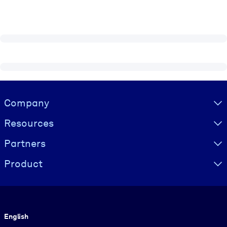
Visually hidden Text
Company
Resources
Partners
Product
Language
English