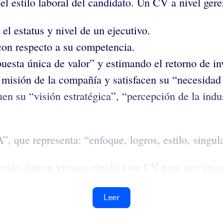
 el estilo laboral del candidato. Un CV a nivel ger
l estatus y nivel de un ejecutivo.
con respecto a su competencia.
opuesta única de valor” y estimando el retorno de i
 misión de la compañía y satisfacen su “necesidad 
en su “visión estratégica”, “percepción de la indus
que representa: “enfoque, logros, estilo, singular
nudo dan un vistazo rápido a un CV para averiguar 
Leer