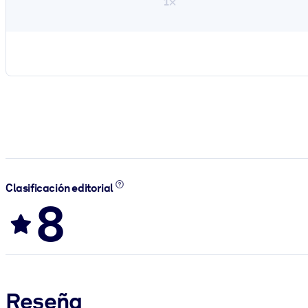
1×
Clasificación editorial
8
Reseña