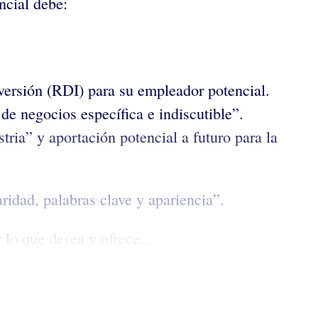
encial debe:
nversión (RDI) para su empleador potencial.
de negocios específica e indiscutible”.
tria” y aportación potencial a futuro para la
idad, palabras clave y apariencia”.
lo que desea y ofrece...