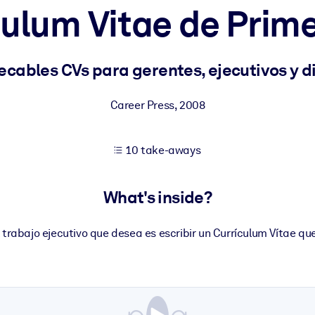
culum Vitae de Prim
 learning results.
cables CVs para gerentes, ejecutivos y di
knowledge.
Career Press
,
2008
10 take-aways
e outputs.
What's inside?
 trabajo ejecutivo que desea es escribir un Currículum Vítae que