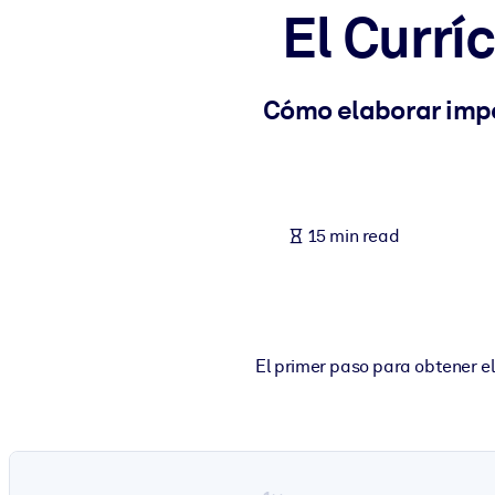
El Currí
BY SYSTEM
For LMS/LXP
Bring bite-sized, verified knowledge into your LMS/LXP for stronger
Cómo elaborar impe
For Corporate Libraries
Enrich your corporate library with trusted, ready-to-use business 
For AI Systems
15 min read
Fuel your AI systems with reliable, structured knowledge to improv
El primer paso para obtener el