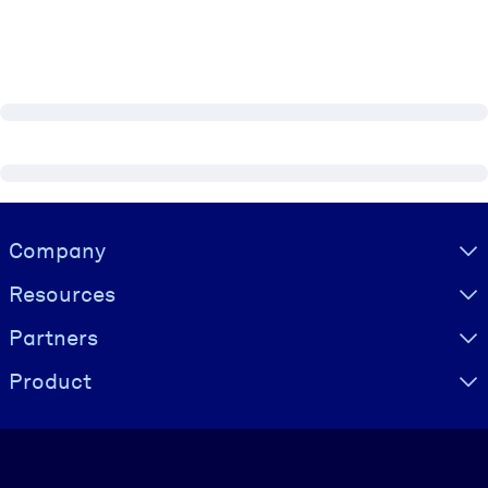
Visually hidden Text
Company
Resources
Partners
Product
Language