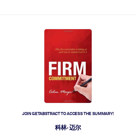
ct faster.
JOIN GETABSTRACT TO ACCESS THE SUMMARY!
科林· 迈尔