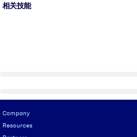
相关技能
Visually hidden Text
Company
Resources