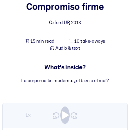
Compromiso firme
BY SYSTEM
For LMS/LXP
Oxford UP
,
2013
Bring bite-sized, verified knowledge into your LMS/LXP for stronge
learning results.
15 min read
10 take-aways
For Corporate Libraries
Audio & text
Enrich your corporate library with trusted, ready-to-use business
knowledge.
What's inside?
For AI Systems
La corporación moderna: ¿el bien o el mal?
Fuel your AI systems with reliable, structured knowledge to improv
outputs.
1×