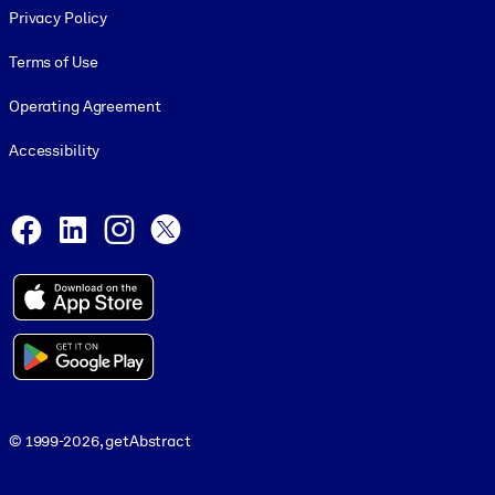
Privacy Policy
Terms of Use
Operating Agreement
Accessibility
Social and Apps
Facebook
LinkedIn
Instagram
X
© 1999-2026, getAbstract
© 1999-2026, getAbstract