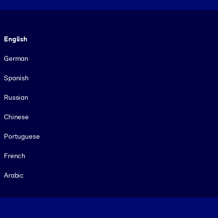
Language
English
German
Spanish
Russian
Chinese
Portuguese
French
Arabic
Footer legal