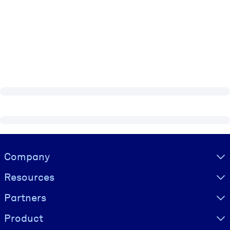
Visually hidden Text
Company
Resources
Partners
Product