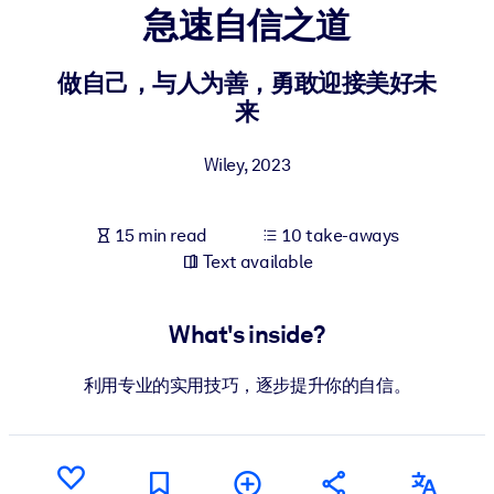
急速自信之道
BY SYSTEM
For LMS/LXP
做自己，与人为善，勇敢迎接美好未
来
Bring bite-sized, verified knowledge into your LMS/LXP for stronge
learning results.
Wiley
,
2023
For Corporate Libraries
Enrich your corporate library with trusted, ready-to-use business
15 min read
10 take-aways
knowledge.
Text available
For AI Systems
Fuel your AI systems with reliable, structured knowledge to improv
What's inside?
outputs.
利用专业的实用技巧，逐步提升你的自信。