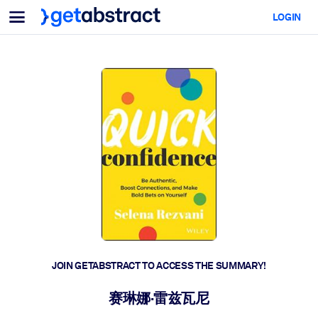
Menu
LOGIN
For Teams & Leaders
BY USE CASE
For You
AI Upskilling
For AI Systems
Equip your employees with critical AI skills.
Leadership Development
Prepare your leaders for the next era of work.
Collaborative Learning
Make it easy for teams to learn together, solve real problems, and
act faster.
Upskilling & Reskilling
Build the skills your workforce needs for what's next.
JOIN GETABSTRACT TO ACCESS THE SUMMARY!
Health & Well-Being
赛琳娜·雷兹瓦尼
Build a healthier, more resilient workforce.