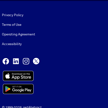
Footer legal
Privacy Policy
Terms of Use
Operating Agreement
Accessibility
Social and Apps
Facebook
LinkedIn
Instagram
X
© 1999-2026, getAbstract
© 1999-2026, getAbstract