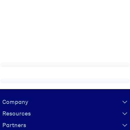
Visually hidden Text
Company
Resources
Partners