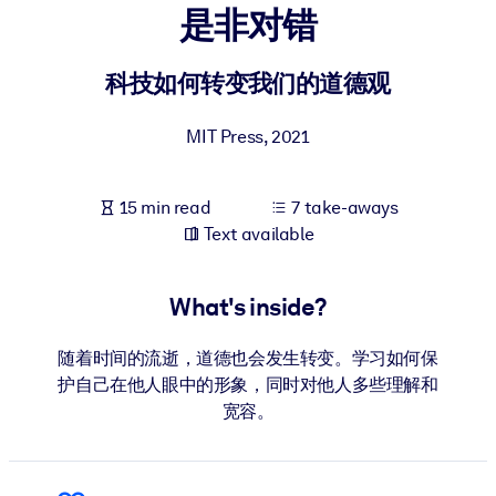
是非对错
BY SYSTEM
For LMS/LXP
科技如何转变我们的道德观
Bring bite-sized, verified knowledge into your LMS/LXP for stronge
MIT Press
,
2021
learning results.
For Corporate Libraries
15 min read
7 take-aways
Enrich your corporate library with trusted, ready-to-use business
Text available
knowledge.
For AI Systems
What's inside?
Fuel your AI systems with reliable, structured knowledge to improv
outputs.
随着时间的流逝，道德也会发生转变。学习如何保
护自己在他人眼中的形象，同时对他人多些理解和
宽容。