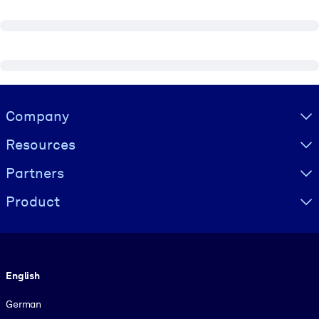
Visually hidden Text
Company
Resources
Partners
Product
Language
English
German